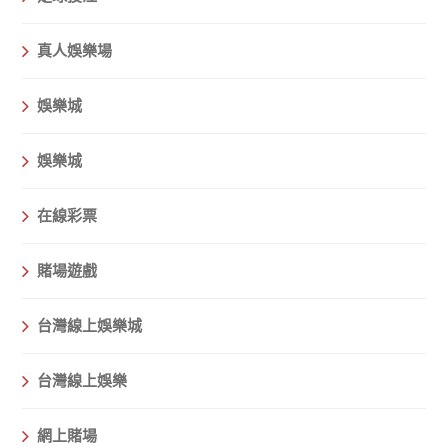
真人娛樂場
娛樂城
娛樂城
在線彩票
賭場遊戲
台灣線上娛樂城
台灣線上娛樂
網上賭場