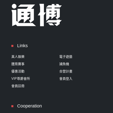
Links
真人娛樂
電子遊藝
體育賽事
捕魚機
優惠活動
合營計畫
VIP尊爵會所
會員登入
會員註冊
Cooperation