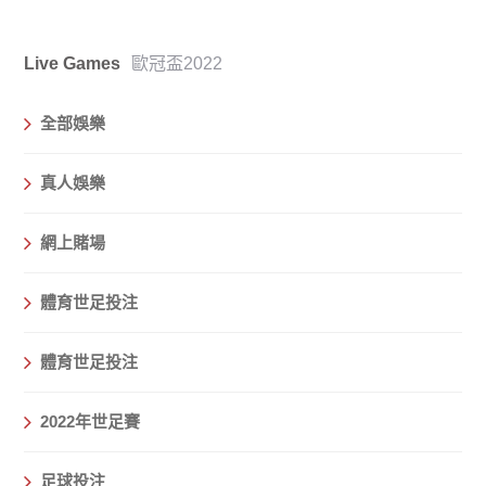
Live Games
歐冠盃2022
全部娛樂
真人娛樂
網上賭場
體育世足投注
體育世足投注
2022年世足賽
足球投注