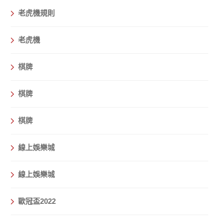
老虎機規則
老虎機
棋牌
棋牌
棋牌
線上娛樂城
線上娛樂城
歐冠盃2022