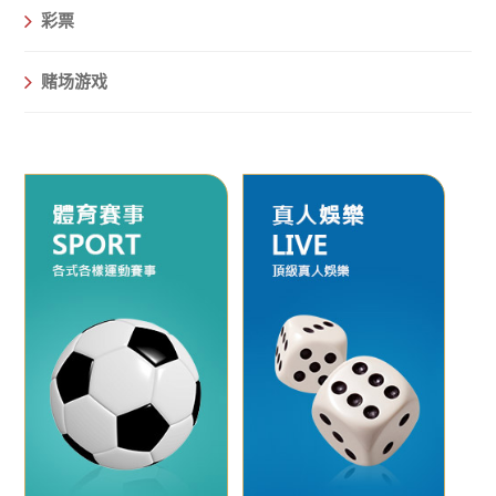
彩票
赌场游戏