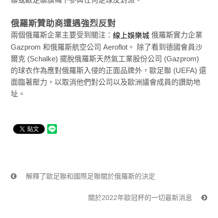
俄羅斯贊助商遭遇強烈反對
兩個俄羅斯企業主要受到關注：
俄羅斯實力企業
線上娛樂城
Gazprom 和俄羅斯航空公司 Aeroflot。 除了看到德國會員沙
爾克 (Schalke) 擺脫俄羅斯天然氣工業股份公司 (Gazprom)
的球衣作為應對俄羅斯入侵的正面品牌外，歐足聯 (UEFA) 還
面臨著壓力，以取消他們對公司以及歐洲議會成員的讚助地
址。
解釋了歐足聯和國際足聯關於俄羅斯的決定
關於2022年歐冠杯的一切最新消息