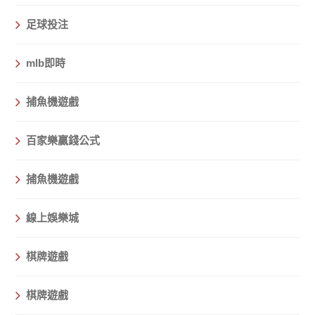
足球投注
mlb即時
捕魚機遊戲
百家樂贏錢公式
捕魚機遊戲
線上娛樂城
棋牌遊戲
棋牌遊戲