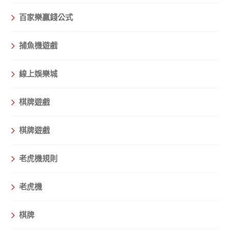
百家樂贏錢公式
捕魚機遊戲
線上娛樂城
棋牌遊戲
棋牌遊戲
老虎機規則
老虎機
棋牌