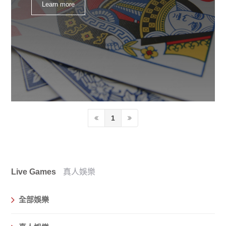
Learn more
1
Live Games
真人娛樂
全部娛樂