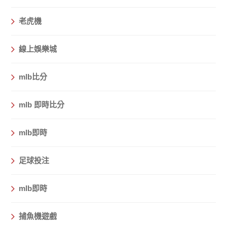
老虎機
線上娛樂城
mlb比分
mlb 即時比分
mlb即時
足球投注
mlb即時
捕魚機遊戲