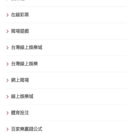
在線彩票
賭場遊戲
台灣線上娛樂城
台灣線上娛樂
網上賭場
線上娛樂城
體育投注
百家樂贏錢公式