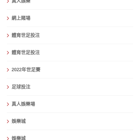
真人娛樂
網上賭場
體育世足投注
體育世足投注
2022年世足賽
足球投注
真人娛樂場
娛樂城
娛樂城