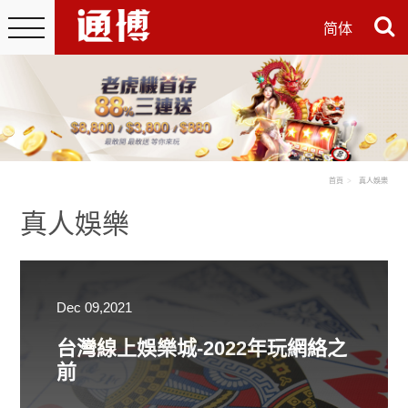
简体
首頁
真人娛樂
真人娛樂
Dec 09,2021
台灣線上娛樂城-2022年玩網絡之
前