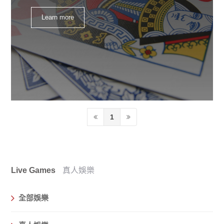
Learn more
1
Live Games
真人娛樂
全部娛樂